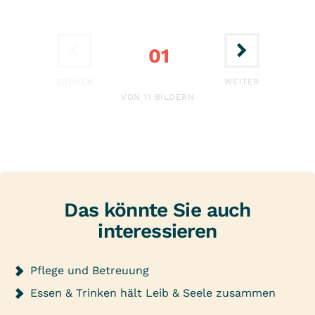
01
ERSTE
LETZTE
ZURÜCK
WEITER
VON 11 BILDERN
Das könnte Sie auch
interessieren
Pflege und Betreuung
Essen & Trinken hält Leib & Seele zusammen