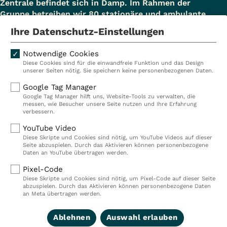
Zentrale befindet sich in Damp. Im Rahmen der
Gruppe betreiben wir 80 stationäre und ambulante
Einrichtungen in Deutschland, Österreich und der
Ihre Datenschutz-Einstellungen
Schweiz und beschäftigen rund 14.000
Mitarbeiterinnen und Mitarbeiter. In Deutschland
Notwendige Cookies
betreiben wir 29 Rehakliniken, zwei Akutkliniken, acht
Diese Cookies sind für die einwandfreie Funktion und das Design
ambulante Rehazentren, zwei Medizinische
unserer Seiten nötig. Sie speichern keine personenbezogenen Daten.
Versorgungszentren (MVZ), neun Pflegeeinrichtungen
Google Tag Manager
sowie ein Prevention Center. Zudem führen wir einen
Google Tag Manager hilft uns, Website-Tools zu verwalten, die
touristischen Standort in Damp. Insgesamt
messen, wie Besucher unsere Seite nutzen und Ihre Erfahrung
verbessern.
beschäftigen wir bei VITREA Deutschland über 9.000
Mitarbeiterinnen und Mitarbeiter.
YouTube Video
Diese Skripte und Cookies sind nötig, um YouTube Videos auf dieser
Seite abzuspielen. Durch das Aktivieren können personenbezogene
Daten an YouTube übertragen werden.
Kliniken
Ambulant
Pixel-Code
Diese Skripte und Cookies sind nötig, um Pixel-Code auf dieser Seite
Reha
Pflege
abzuspielen. Durch das Aktivieren können personenbezogene Daten
an Meta übertragen werden.
Prävention
Karriere
Ablehnen
Auswahl erlauben
VITREA Deutschland
VITREA