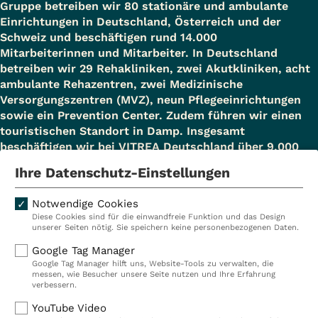
Gruppe betreiben wir 80 stationäre und ambulante
Einrichtungen in Deutschland, Österreich und der
Schweiz und beschäftigen rund 14.000
Mitarbeiterinnen und Mitarbeiter. In Deutschland
betreiben wir 29 Rehakliniken, zwei Akutkliniken, acht
ambulante Rehazentren, zwei Medizinische
Versorgungszentren (MVZ), neun Pflegeeinrichtungen
sowie ein Prevention Center. Zudem führen wir einen
touristischen Standort in Damp. Insgesamt
beschäftigen wir bei VITREA Deutschland über 9.000
Mitarbeiterinnen und Mitarbeiter.
Ihre Datenschutz-Einstellungen
Notwendige Cookies
Diese Cookies sind für die einwandfreie Funktion und das Design
Kliniken
Ambulant
unserer Seiten nötig. Sie speichern keine personenbezogenen Daten.
Reha
Pflege
Google Tag Manager
Google Tag Manager hilft uns, Website-Tools zu verwalten, die
Prävention
Karriere
messen, wie Besucher unsere Seite nutzen und Ihre Erfahrung
verbessern.
VITREA Deutschland
VITREA
YouTube Video