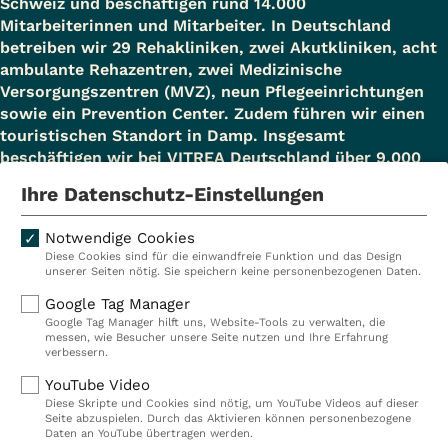
Schweiz und beschäftigen rund 14.000
Mitarbeiterinnen und Mitarbeiter. In Deutschland
betreiben wir 29 Rehakliniken, zwei Akutkliniken, acht
ambulante Rehazentren, zwei Medizinische
Versorgungszentren (MVZ), neun Pflegeeinrichtungen
sowie ein Prevention Center. Zudem führen wir einen
touristischen Standort in Damp. Insgesamt
beschäftigen wir bei VITREA Deutschland über 9.000
Mitarbeiterinnen und Mitarbeiter.
Ihre Datenschutz-Einstellungen
Notwendige Cookies
Diese Cookies sind für die einwandfreie Funktion und das Design
Kliniken
Ambulant
unserer Seiten nötig. Sie speichern keine personenbezogenen Daten.
Reha
Pflege
Google Tag Manager
Google Tag Manager hilft uns, Website-Tools zu verwalten, die
Prävention
Karriere
messen, wie Besucher unsere Seite nutzen und Ihre Erfahrung
verbessern.
VITREA Deutschland
VITREA
YouTube Video
Diese Skripte und Cookies sind nötig, um YouTube Videos auf dieser
Seite abzuspielen. Durch das Aktivieren können personenbezogene
IMPRESSUM
Daten an YouTube übertragen werden.