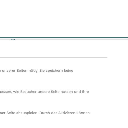
Über uns
Datenschutz
Impressum
 unserer Seiten nötig. Sie speichern keine
Anfahrt & Parken
hören wir zur VITREA Gruppe in Wien, dem zweitgrößte
ropas. Unsere deutsche Zentrale befindet sich in Damp. 
messen, wie Besucher unsere Seite nutzen und Ihre
en wir 80 stationäre und ambulante Einrichtungen in
nd der Schweiz und beschäftigen rund 14.000
beiter. In Deutschland betreiben wir 29 Rehakliniken, zw
ser Seite abzuspielen. Durch das Aktivieren können
nte Rehazentren, zwei Medizinische Versorgungszentren
ungen sowie ein Prevention Center. Zudem führen wir
rt in Damp. Insgesamt beschäftigen wir bei VITREA