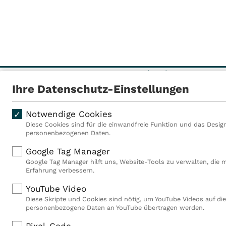
Flensburger Str. 3
Ihre Datenschutz-Einstellungen
24376
Kappeln
Notwendige Cookies
Diese Cookies sind für die einwandfreie Funktion und das Design
personenbezogenen Daten.
Als VITREA Deutschland ge
Google Tag Manager
Rehabilitationsanbieter Eu
Google Tag Manager hilft uns, Website-Tools zu verwalten, die 
Rahmen der Gruppe betreib
Erfahrung verbessern.
Deutschland, Österreich u
YouTube Video
Mitarbeiterinnen und Mitar
Diese Skripte und Cookies sind nötig, um YouTube Videos auf die
Akutkliniken, acht ambula
personenbezogene Daten an YouTube übertragen werden.
(MVZ), neun Pflegeeinricht
einen touristischen Stando
Pixel-Code