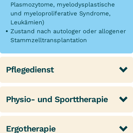
Plasmozytome, myelodysplastische
und myeloproliferative Syndrome,
Leukämien)
Zustand nach autologer oder allogener
Stammzelltransplantation
Pflegedienst
Die Pflege gehört zu den
wichtigsten Bausteinen einer Reha.
Physio- und Sporttherapie
Unsere Patienten schätzen
besonders den respektvollen
Eine onkologische Erkrankung kann
Umgang und die intensive
kräftezehrend und ermüdend sein.
Ergotherapie