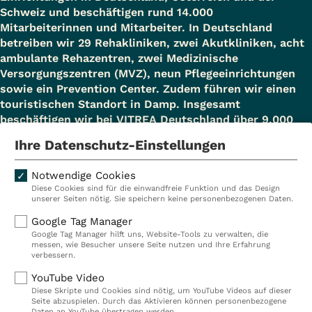
Betriebliches
Schweiz und beschäftigen rund 14.000
stadiengerechte Wundbehandlung.
Eingliederungsmanagement – BEM
Mitarbeiterinnen und Mitarbeiter. In Deutschland
Erwerbsminderung bei medizinischer
betreiben wir 29 Rehakliniken, zwei Akutkliniken, acht
Mit praktischen Übungen helfen wir
ambulante Rehazentren, zwei Medizinische
Notwendigkeit
Versorgungszentren (MVZ), neun Pflegeeinrichtungen
bei der Versorgung von Wunden, der
Leistungen zur Teilhabe am
sowie ein Prevention Center. Zudem führen wir einen
Aufklärung und Beratung rund um
Arbeitsleben – Berufliche
touristischen Standort in Damp. Insgesamt
beschäftigen wir bei VITREA Deutschland über 9.000
das Thema „Wundheilung“ sowie bei
Rehabilitation
Mitarbeiterinnen und Mitarbeiter.
Ihre Datenschutz-Einstellungen
der Beratung von Angehörigen und
Der Sozialdienst ist zuständig für
Patienten zu Hilfsmitteln und
das Entlassmanagement und steht
Notwendige Cookies
Unterstützung am Heimatort.
Diese Cookies sind für die einwandfreie Funktion und das Design
Kliniken
Ambulant
den Rehabilitanden auch zur Seite,
unserer Seiten nötig. Sie speichern keine personenbezogenen Daten.
Reha
Pflege
wenn es darum geht,
Google Tag Manager
Fortsetzung einer Chemotherapie /
Google Tag Manager hilft uns, Website-Tools zu verwalten, die
Prävention
Karriere
Nachsorgemaßnahmen am
messen, wie Besucher unsere Seite nutzen und Ihre Erfahrung
Immuntherapie
verbessern.
VITREA Deutschland
VITREA
Heimatort einzuleiten.
Wenn Sie in Ihrem Heimatort bereits
YouTube Video
Diese Skripte und Cookies sind nötig, um YouTube Videos auf dieser
eine Chemotherapie oder
Seite abzuspielen. Durch das Aktivieren können personenbezogene
Daten an YouTube übertragen werden.