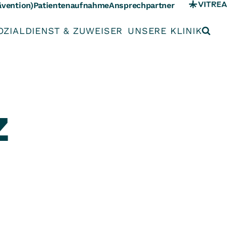
ävention)
Patientenaufnahme
Ansprechpartner
OZIALDIENST & ZUWEISER
UNSERE KLINIK
z