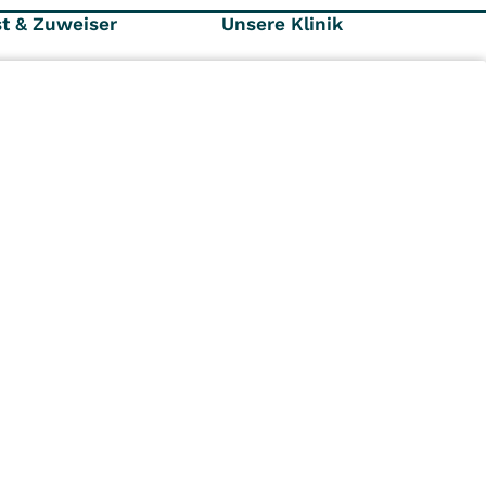
st & Zuweiser
Unsere Klinik
äger und
Ansprechpartner
Kontaktformular
Karriere
Aktuelles
n
Kliniken
Ambulant
Im
Reha
Pflege
Prävention
Karriere
ei
VITREA Deutschland
VITREA