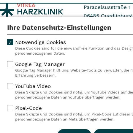
Paracelsusstraße 1
06485
Quedlinburg
Ihre Datenschutz-Einstellungen
Tel: 039485 99-0
Fax: 039485 99-80
Notwendige Cookies
Diese Cookies sind für die einwandfreie Funktion und das Design
personenbezogenen Daten.
Als VITREA Deutschland ge
Google Tag Manager
Rehabilitationsanbieter Eu
Google Tag Manager hilft uns, Website-Tools zu verwalten, die 
Rahmen der Gruppe betreib
Erfahrung verbessern.
Deutschland, Österreich u
YouTube Video
Mitarbeiterinnen und Mitar
Diese Skripte und Cookies sind nötig, um YouTube Videos auf die
Akutkliniken, acht ambula
personenbezogene Daten an YouTube übertragen werden.
(MVZ), neun Pflegeeinricht
einen touristischen Stando
Pixel-Code
Deutschland über 9.000 Mit
Diese Skripte und Cookies sind nötig, um Pixel-Code auf dieser 
personenbezogene Daten an Meta übertragen werden.