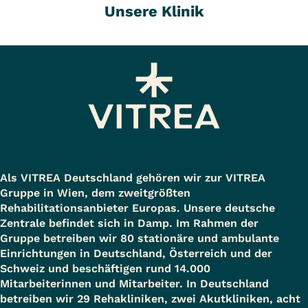
Unsere Klinik
auf maximal 42 Tage im Jahr begrenzt. Wenn
Sie in einem Jahr bereits Reha-Leistungen -
auch von Ihrer Krankenkasse - erhalten
haben, werden alle Tage der Zuzahlung
berücksichtigt und gegenseitig angerechnet.
MONATLICHES
TÄGLICHE
NETTOEINKOMMEN
ZUZAHLUNG
Unter 1.191 Euro
keine
Zuzahlung
Als VITREA Deutschland gehören wir zur VITREA
Gruppe in Wien, dem zweitgrößten
ab 1.191 Euro
9,50 Euro
Rehabilitationsanbieter Europas. Unsere deutsche
Zentrale befindet sich in Damp. Im Rahmen der
Gruppe betreiben wir 80 stationäre und ambulante
ab 1.200 Euro
10,00 Euro
Einrichtungen in Deutschland, Österreich und der
Bei
ambulanten Maßnahmen
der
Schweiz und beschäftigen rund 14.000
Rentenversicherung ist keine Zuzahlung zu
Mitarbeiterinnen und Mitarbeiter. In Deutschland
betreiben wir 29 Rehakliniken, zwei Akutkliniken, acht
leisten. Bei der
Anschlussheilbehandlung