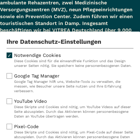
ambulante Rehazentren, zwei Medizinische
(AHB/AR)
ist die Reha-Zuzahlung auf 14 Tage
Versorgungszentren (MVZ), neun Pflegeeinrichtungen
innerhalb eines Kalenderjahres beschränkt.
sowie ein Prevention Center. Zudem führen wir einen
Von der Zuzahlung sind Sie befreit, wenn
touristischen Standort in Damp. Insgesamt
Sie bei Antragstellung das 18.
beschäftigen wir bei VITREA Deutschland über 9.000
Mitarbeiterinnen und Mitarbeiter.
Lebensjahr noch nicht vollendet
Ihre Datenschutz-Einstellungen
haben,
Notwendige Cookies
es sich bei der Leistung um eine
Diese Cookies sind für die einwandfreie Funktion und das Design
Kliniken
Ambulant
Kinderrehabilitation handelt,
unserer Seiten nötig. Sie speichern keine personenbezogenen Daten.
Reha
Pflege
Sie während der Leistung zur
Google Tag Manager
Google Tag Manager hilft uns, Website-Tools zu verwalten, die
Prävention
Karriere
medizinischen Rehabilitation
messen, wie Besucher unsere Seite nutzen und Ihre Erfahrung
verbessern.
VITREA Deutschland
VITREA
Übergangsgeld beziehen,
YouTube Video
Sie Arbeitslosengeld II beziehen,
Diese Skripte und Cookies sind nötig, um YouTube Videos auf dieser
Seite abzuspielen. Durch das Aktivieren können personenbezogene
Sie Hilfe zum Lebensunterhalt
IMPRESSUM
Daten an YouTube übertragen werden.
(Sozialhilfe) beziehen,
DATENSCHUTZ
Pixel-Code
COMPLIANCE
Sie Leistungen zur Grundsicherung im
Diese Skripte und Cookies sind nötig, um Pixel-Code auf dieser Seite
HINWEISGEBERSYSTEM
abzuspielen. Durch das Aktivieren können personenbezogene Daten