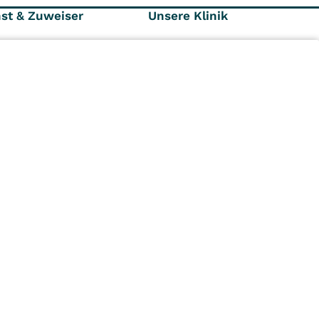
nst & Zuweiser
Unsere Klinik
räger und
Ansprechpartner
r
Kontaktformular
Karriere
Aktuelles
n
Kliniken
Ambulant
Im
Reha
Pflege
Prävention
Karriere
ei
VITREA Deutschland
VITREA