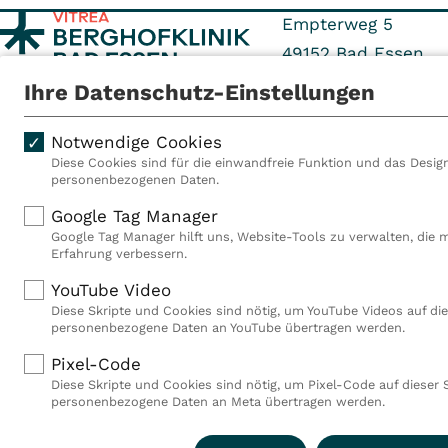
Empterweg 5
49152
Bad Essen
Ihre Datenschutz-Einstellungen
Tel: +495472 935-0
Fax: +495472 935-2
Notwendige Cookies
Diese Cookies sind für die einwandfreie Funktion und das Design
personenbezogenen Daten.
Als VITREA Deutschland ge
Google Tag Manager
Rehabilitationsanbieter Eu
Google Tag Manager hilft uns, Website-Tools zu verwalten, die 
Rahmen der Gruppe betreib
Erfahrung verbessern.
Deutschland, Österreich u
YouTube Video
Mitarbeiterinnen und Mitar
Diese Skripte und Cookies sind nötig, um YouTube Videos auf die
Akutkliniken, acht ambula
personenbezogene Daten an YouTube übertragen werden.
(MVZ), neun Pflegeeinricht
einen touristischen Stando
Pixel-Code
Deutschland über 9.000 Mit
Diese Skripte und Cookies sind nötig, um Pixel-Code auf dieser 
personenbezogene Daten an Meta übertragen werden.