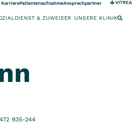
Karriere
Patientenaufnahme
Ansprechpartner
OZIALDIENST & ZUWEISER
UNSERE KLINIK
nn
472 935-244