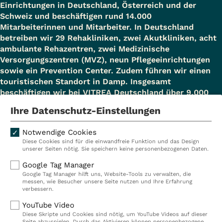
Einrichtungen in Deutschland, Österreich und der
Schweiz und beschäftigen rund 14.000
Mitarbeiterinnen und Mitarbeiter. In Deutschland
betreiben wir 29 Rehakliniken, zwei Akutkliniken, acht
ambulante Rehazentren, zwei Medizinische
Versorgungszentren (MVZ), neun Pflegeeinrichtungen
sowie ein Prevention Center. Zudem führen wir einen
touristischen Standort in Damp. Insgesamt
beschäftigen wir bei VITREA Deutschland über 9.000
Mitarbeiterinnen und Mitarbeiter.
Ihre Datenschutz-Einstellungen
Notwendige Cookies
Diese Cookies sind für die einwandfreie Funktion und das Design
Kliniken
Ambulant
unserer Seiten nötig. Sie speichern keine personenbezogenen Daten.
Reha
Pflege
Google Tag Manager
Google Tag Manager hilft uns, Website-Tools zu verwalten, die
Prävention
Karriere
messen, wie Besucher unsere Seite nutzen und Ihre Erfahrung
verbessern.
VITREA Deutschland
VITREA
YouTube Video
Diese Skripte und Cookies sind nötig, um YouTube Videos auf dieser
Seite abzuspielen. Durch das Aktivieren können personenbezogene