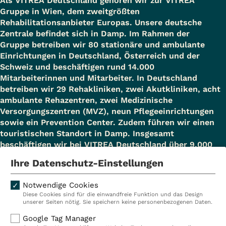
Als VITREA Deutschland gehören wir zur VITREA
Gruppe in Wien, dem zweitgrößten
Rehabilitationsanbieter Europas. Unsere deutsche
Zentrale befindet sich in Damp. Im Rahmen der
Gruppe betreiben wir 80 stationäre und ambulante
Einrichtungen in Deutschland, Österreich und der
Schweiz und beschäftigen rund 14.000
Mitarbeiterinnen und Mitarbeiter. In Deutschland
betreiben wir 29 Rehakliniken, zwei Akutkliniken, acht
ambulante Rehazentren, zwei Medizinische
Versorgungszentren (MVZ), neun Pflegeeinrichtungen
sowie ein Prevention Center. Zudem führen wir einen
touristischen Standort in Damp. Insgesamt
beschäftigen wir bei VITREA Deutschland über 9.000
Mitarbeiterinnen und Mitarbeiter.
Ihre Datenschutz-Einstellungen
Notwendige Cookies
Diese Cookies sind für die einwandfreie Funktion und das Design
Kliniken
Ambulant
unserer Seiten nötig. Sie speichern keine personenbezogenen Daten.
Reha
Pflege
Google Tag Manager