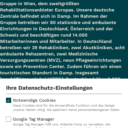
Gruppe in Wien, dem zweitgrößten
Rehabilitationsanbieter Europas. Unsere deutsche
Zentrale befindet sich in Damp. Im Rahmen der
Gruppe betreiben wir 80 stationäre und ambulante
Einrichtungen in Deutschland, Österreich und der
Schweiz und beschäftigen rund 14.000
Mitarbeiterinnen und Mitarbeiter. In Deutschland
betreiben wir 29 Rehakliniken, zwei Akutkliniken, acht
ambulante Rehazentren, zwei Medizinische
Versorgungszentren (MVZ), neun Pflegeeinrichtungen
sowie ein Prevention Center. Zudem führen wir einen
touristischen Standort in Damp. Insgesamt
beschäftigen wir bei VITREA Deutschland über 9.000
Mitarbeiterinnen und Mitarbeiter.
Ihre Datenschutz-Einstellungen
Notwendige Cookies
Diese Cookies sind für die einwandfreie Funktion und das Design
Kliniken
Ambulant
unserer Seiten nötig. Sie speichern keine personenbezogenen Daten.
Reha
Pflege
Google Tag Manager
Google Tag Manager hilft uns, Website-Tools zu verwalten, die