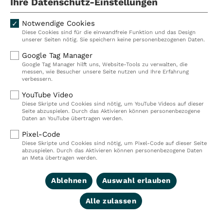
Ihre Datenschutz-Einstellungen
Notwendige Cookies
Diese Cookies sind für die einwandfreie Funktion und das Design
Kliniken
Ambulant
unserer Seiten nötig. Sie speichern keine personenbezogenen Daten.
Reha
Pflege
Google Tag Manager
Google Tag Manager hilft uns, Website-Tools zu verwalten, die
Prävention
Karriere
messen, wie Besucher unsere Seite nutzen und Ihre Erfahrung
verbessern.
VITREA Deutschland
VITREA
YouTube Video
Diese Skripte und Cookies sind nötig, um YouTube Videos auf dieser
Seite abzuspielen. Durch das Aktivieren können personenbezogene
IMPRESSUM
Daten an YouTube übertragen werden.
DATENSCHUTZ
Pixel-Code
COMPLIANCE
Diese Skripte und Cookies sind nötig, um Pixel-Code auf dieser Seite
HINWEISGEBERSYSTEM
abzuspielen. Durch das Aktivieren können personenbezogene Daten
AUFSICHTSBEHÖRDEN
an Meta übertragen werden.
COOKIE EINSTELLUNGEN
Ablehnen
Auswahl erlauben
Alle zulassen
© 2026 VITREA Holding Deutschland GmbH