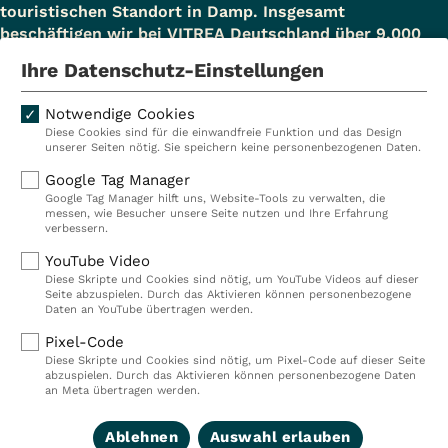
touristischen Standort in Damp. Insgesamt
beschäftigen wir bei VITREA Deutschland über 9.000
Mitarbeiterinnen und Mitarbeiter.
Ihre Datenschutz-Einstellungen
Notwendige Cookies
Diese Cookies sind für die einwandfreie Funktion und das Design
Kliniken
Ambulant
unserer Seiten nötig. Sie speichern keine personenbezogenen Daten.
Reha
Pflege
Google Tag Manager
Google Tag Manager hilft uns, Website-Tools zu verwalten, die
Prävention
Karriere
messen, wie Besucher unsere Seite nutzen und Ihre Erfahrung
verbessern.
VITREA Deutschland
VITREA
YouTube Video
Diese Skripte und Cookies sind nötig, um YouTube Videos auf dieser
Seite abzuspielen. Durch das Aktivieren können personenbezogene
IMPRESSUM
Daten an YouTube übertragen werden.
DATENSCHUTZ
Pixel-Code
COMPLIANCE
Diese Skripte und Cookies sind nötig, um Pixel-Code auf dieser Seite
HINWEISGEBERSYSTEM
abzuspielen. Durch das Aktivieren können personenbezogene Daten
AUFSICHTSBEHÖRDEN
an Meta übertragen werden.
COOKIE EINSTELLUNGEN
Ablehnen
Auswahl erlauben