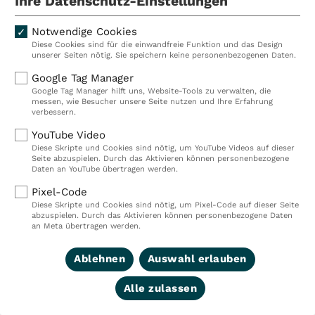
Wenn Sie die Seite aufrufen und gl
Ihre Datenschutz-Einstellungen
Account eingeloggt sind, kann Lin
Notwendige Cookies
Diese Cookies sind für die einwandfreie Funktion und das Design
Website Ihrem LinkedIn-Account u
unserer Seiten nötig. Sie speichern keine personenbezogenen Daten.
Google Tag Manager
Google Tag Manager hilft uns, Website-Tools zu verwalten, die
Bitte beachten Sie, dass sich die 
messen, wie Besucher unsere Seite nutzen und Ihre Erfahrung
verbessern.
LinkedIn unserer Kenntnis entzieht
YouTube Video
Diese Skripte und Cookies sind nötig, um YouTube Videos auf dieser
Seite abzuspielen. Durch das Aktivieren können personenbezogene
Wenn Sie nicht möchten, dass Link
Daten an YouTube übertragen werden.
Pixel-Code
zuordnet, müssen Sie sich vor Ihr
Diese Skripte und Cookies sind nötig, um Pixel-Code auf dieser Seite
abzuspielen. Durch das Aktivieren können personenbezogene Daten
LinkedIn ausloggen.
an Meta übertragen werden.
Ablehnen
Auswahl erlauben
Informationen über Zweck und Umf
Alle zulassen
weitere Verarbeitung und Nutzung 