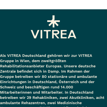
schöpfen und ihren Weg der
bietet 180 Patienten vollstationäre
psychosomatische Reha aus einer
Genesung gehen. Unsere Klinik liegt
und teilstationäre Leistungen sowie
Hand. Die Klinik verfügt über 203
mitten im Naturpark
ambulante Rehabilitationen. Die
Betten, 30 teilstationäre
Lauenburgische Seen in der Nähe
Klinik Rabenstein liegt im
onkologische Plätze und 30
von Mölln. Kinder und erwachsene
idyllischen Nidda-Bad Salzhausen.
ambulante psychosomatische
Begleitpersonen sind ebenfalls
Die Natur der Umgebung hat viel von
Plätze.
herzlich willkommen.
ihrer Vielfalt und Ursprünglichkeit
Als VITREA Deutschland gehören wir zur VITREA
bewahrt und lädt zum Wohlfühlen
Gruppe in Wien, dem zweitgrößten
Die Klinik bietet
Unsere Klinik bietet Ihnen
und Erholen ein. Die Klinik
Rehabilitationsanbieter Europas. Unsere deutsche
Rehabilitationsmaßnahmen und
Anschlussheil- und
Zentrale befindet sich in Damp. Im Rahmen der
beschäftigt etwa 170 Mitarbeiter, die
Gruppe betreiben wir 80 stationäre und ambulante
Anschlussheilbehandlungen bei
Heilbehandlungen bei diesen
interdisziplinär eng
Einrichtungen in Deutschland, Österreich und der
diesen Krebserkrankungen an:
Erkrankungen des Magen-Darm-
Schweiz und beschäftigen rund 14.000
zusammenarbeiten.
Mitarbeiterinnen und Mitarbeiter. In Deutschland
Traktes an:
betreiben wir 29 Rehakliniken, zwei Akutkliniken, acht
Uro-Onkologie und Urologie
Link zur Homepage:
www.vitrea-
ambulante Rehazentren, zwei Medizinische
Darmkrebs und künstliche