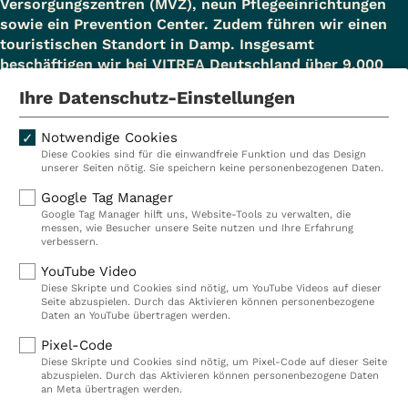
Chronisch-entzündliche
Versorgungszentren (MVZ), neun Pflegeeinrichtungen
gesundheit.de/rabenstein
Darmausgänge
sowie ein Prevention Center. Zudem führen wir einen
Darmerkrankungen
touristischen Standort in Damp. Insgesamt
Magenkrebs
Krankheiten des Verdauungssystems,
Kurstraße 38-42, 63667 Nidda-Bad
beschäftigen wir bei VITREA Deutschland über 9.000
Lungenkrebs
Mitarbeiterinnen und Mitarbeiter.
z. B. Zöliakie, Reizdarmsyndrom
Salzhausen
Ihre Datenschutz-Einstellungen
Brustkrebs
Erkrankungen der Gallenblase, der
Hessen
Lymphatische Erkrankungen,
Notwendige Cookies
Gallenwege und des Pankreas
T +49 6043 806-0, F +49 6043 806-
Diese Cookies sind für die einwandfreie Funktion und das Design
Plasmozytom, Leukämie
Kliniken
Ambulant
Erkrankungen des Magens
unserer Seiten nötig. Sie speichern keine personenbezogenen Daten.
400
Tumore im Kopf- und Halsbereich
Reha
Pflege
Zustände nach Operationen
Google Tag Manager
info@klinik-rabenstein.de
Google Tag Manager hilft uns, Website-Tools zu verwalten, die
Prävention
Karriere
Infektiöse Darmkrankheiten
Ein besonderes Angebot stellt die
messen, wie Besucher unsere Seite nutzen und Ihre Erfahrung
verbessern.
VITREA Deutschland
VITREA
Unterbringung und pflegerische
Link zur Homepage:
www.vitrea-
YouTube Video
Schulung von begleitenden
gesundheit.de/lehmrade
Diese Skripte und Cookies sind nötig, um YouTube Videos auf dieser
Seite abzuspielen. Durch das Aktivieren können personenbezogene
Angehörigen dar.
IMPRESSUM
Daten an YouTube übertragen werden.
DATENSCHUTZ
Gudower Str. 10, 23883 Lehmrade
Pixel-Code
COMPLIANCE
Link zur Homepage:
www.vitrea-
Diese Skripte und Cookies sind nötig, um Pixel-Code auf dieser Seite
Schleswig-Holstein
HINWEISGEBERSYSTEM
abzuspielen. Durch das Aktivieren können personenbezogene Daten
AUFSICHTSBEHÖRDEN
an Meta übertragen werden.
gesundheit.de/bergisch-land
T +49 4542 806-0, F +49 4542 806-
COOKIE EINSTELLUNGEN