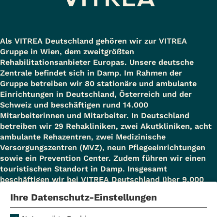
Begleitpersonen sind ebenfalls
Die Natur der Umgebung hat viel von
herzlich willkommen.
ihrer Vielfalt und Ursprünglichkeit
Als VITREA Deutschland gehören wir zur VITREA
bewahrt und lädt zum Wohlfühlen
Gruppe in Wien, dem zweitgrößten
Unsere Klinik bietet Ihnen
und Erholen ein. Die Klinik
Rehabilitationsanbieter Europas. Unsere deutsche
Anschlussheil- und
Zentrale befindet sich in Damp. Im Rahmen der
beschäftigt etwa 170 Mitarbeiter, die
Gruppe betreiben wir 80 stationäre und ambulante
Heilbehandlungen bei diesen
interdisziplinär eng
Einrichtungen in Deutschland, Österreich und der
Erkrankungen des Magen-Darm-
Schweiz und beschäftigen rund 14.000
zusammenarbeiten.
Mitarbeiterinnen und Mitarbeiter. In Deutschland
Traktes an:
betreiben wir 29 Rehakliniken, zwei Akutkliniken, acht
Link zur Homepage:
www.vitrea-
ambulante Rehazentren, zwei Medizinische
Chronisch-entzündliche
Versorgungszentren (MVZ), neun Pflegeeinrichtungen
gesundheit.de/rabenstein
sowie ein Prevention Center. Zudem führen wir einen
Darmerkrankungen
touristischen Standort in Damp. Insgesamt
Krankheiten des Verdauungssystems,
Kurstraße 38-42, 63667 Nidda-Bad
beschäftigen wir bei VITREA Deutschland über 9.000
Mitarbeiterinnen und Mitarbeiter.
z. B. Zöliakie, Reizdarmsyndrom
Salzhausen
Ihre Datenschutz-Einstellungen
Erkrankungen der Gallenblase, der
Hessen