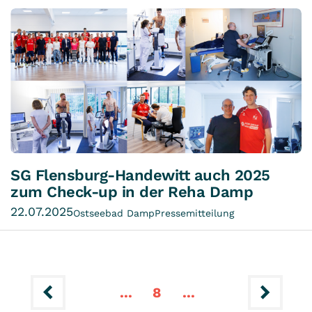
SG Flensburg-Handewitt auch 2025
zum Check-up in der Reha Damp
22.07.2025
Ostseebad Damp
Pressemitteilung
4
6
7
3
5
10
12
11
9
...
8
...