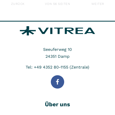
ERSTE
LETZ
ZURÜCK
VON 56 SEITEN
WEITER
Seeuferweg 10
24351
Damp
Tel: +49 4352 80-1155 (Zentrale)
Über uns