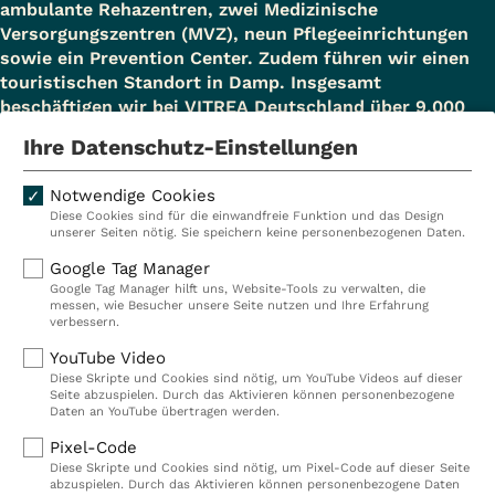
ambulante Rehazentren, zwei Medizinische
Versorgungszentren (MVZ), neun Pflegeeinrichtungen
sowie ein Prevention Center. Zudem führen wir einen
touristischen Standort in Damp. Insgesamt
beschäftigen wir bei VITREA Deutschland über 9.000
Mitarbeiterinnen und Mitarbeiter.
Ihre Datenschutz-Einstellungen
Notwendige Cookies
Diese Cookies sind für die einwandfreie Funktion und das Design
Kliniken
Ambulant
unserer Seiten nötig. Sie speichern keine personenbezogenen Daten.
Reha
Pflege
Google Tag Manager
Google Tag Manager hilft uns, Website-Tools zu verwalten, die
Prävention
Karriere
messen, wie Besucher unsere Seite nutzen und Ihre Erfahrung
verbessern.
VITREA Deutschland
VITREA
YouTube Video
Diese Skripte und Cookies sind nötig, um YouTube Videos auf dieser
Seite abzuspielen. Durch das Aktivieren können personenbezogene
IMPRESSUM
Daten an YouTube übertragen werden.
DATENSCHUTZ
Pixel-Code
COMPLIANCE
Diese Skripte und Cookies sind nötig, um Pixel-Code auf dieser Seite
HINWEISGEBERSYSTEM
abzuspielen. Durch das Aktivieren können personenbezogene Daten