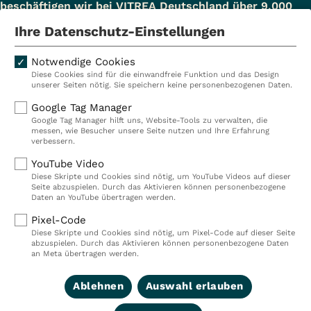
beschäftigen wir bei VITREA Deutschland über 9.000
Mitarbeiterinnen und Mitarbeiter.
Ihre Datenschutz-Einstellungen
Notwendige Cookies
Diese Cookies sind für die einwandfreie Funktion und das Design
Kliniken
Ambulant
unserer Seiten nötig. Sie speichern keine personenbezogenen Daten.
Reha
Pflege
Google Tag Manager
Google Tag Manager hilft uns, Website-Tools zu verwalten, die
Prävention
Karriere
messen, wie Besucher unsere Seite nutzen und Ihre Erfahrung
verbessern.
VITREA Deutschland
VITREA
YouTube Video
Diese Skripte und Cookies sind nötig, um YouTube Videos auf dieser
Seite abzuspielen. Durch das Aktivieren können personenbezogene
IMPRESSUM
Daten an YouTube übertragen werden.
DATENSCHUTZ
Pixel-Code
COMPLIANCE
Diese Skripte und Cookies sind nötig, um Pixel-Code auf dieser Seite
HINWEISGEBERSYSTEM
abzuspielen. Durch das Aktivieren können personenbezogene Daten
AUFSICHTSBEHÖRDEN
an Meta übertragen werden.
COOKIE EINSTELLUNGEN
Ablehnen
Auswahl erlauben