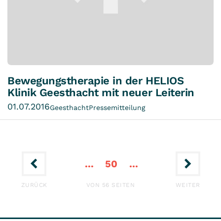
Bewegungstherapie in der HELIOS
Klinik Geesthacht mit neuer Leiterin
01.07.2016
Geesthacht
Pressemitteilung
46
48
49
45
47
54
52
53
51
...
50
...
ERSTE
LETZ
ZURÜCK
VON 56 SEITEN
WEITER