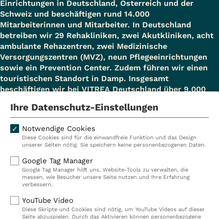
Einrichtungen in Deutschland, Österreich und der
Schweiz und beschäftigen rund 14.000
Mitarbeiterinnen und Mitarbeiter. In Deutschland
betreiben wir 29 Rehakliniken, zwei Akutkliniken, acht
ambulante Rehazentren, zwei Medizinische
Versorgungszentren (MVZ), neun Pflegeeinrichtungen
sowie ein Prevention Center. Zudem führen wir einen
touristischen Standort in Damp. Insgesamt
beschäftigen wir bei VITREA Deutschland über 9.000
Mitarbeiterinnen und Mitarbeiter.
Ihre Datenschutz-Einstellungen
Notwendige Cookies
Diese Cookies sind für die einwandfreie Funktion und das Design
Kliniken
Ambulant
unserer Seiten nötig. Sie speichern keine personenbezogenen Daten.
Reha
Pflege
Google Tag Manager
Google Tag Manager hilft uns, Website-Tools zu verwalten, die
Prävention
Karriere
messen, wie Besucher unsere Seite nutzen und Ihre Erfahrung
verbessern.
VITREA Deutschland
VITREA
YouTube Video
Diese Skripte und Cookies sind nötig, um YouTube Videos auf dieser
Seite abzuspielen. Durch das Aktivieren können personenbezogene