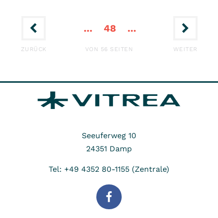
44
46
43
45
47
49
50
52
51
...
48
...
ERSTE
LETZ
ZURÜCK
VON 56 SEITEN
WEITER
Seeuferweg 10
24351
Damp
Tel: +49 4352 80-1155 (Zentrale)