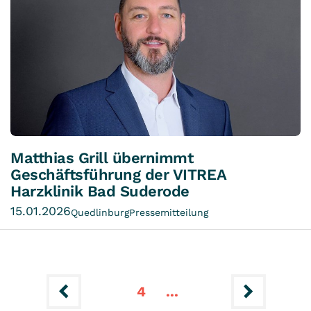
Matthias Grill übernimmt
Geschäftsführung der VITREA
Harzklinik Bad Suderode
15.01.2026
Quedlinburg
Pressemitteilung
2
3
1
10
6
7
8
9
5
4
...