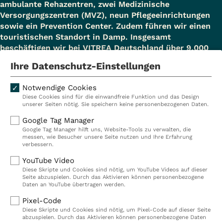
ambulante Rehazentren, zwei Medizinische
Versorgungszentren (MVZ), neun Pflegeeinrichtungen
sowie ein Prevention Center. Zudem führen wir einen
touristischen Standort in Damp. Insgesamt
beschäftigen wir bei VITREA Deutschland über 9.000
Mitarbeiterinnen und Mitarbeiter.
Ihre Datenschutz-Einstellungen
Notwendige Cookies
Diese Cookies sind für die einwandfreie Funktion und das Design
Kliniken
Ambulant
unserer Seiten nötig. Sie speichern keine personenbezogenen Daten.
Reha
Pflege
Google Tag Manager
Google Tag Manager hilft uns, Website-Tools zu verwalten, die
Prävention
Karriere
messen, wie Besucher unsere Seite nutzen und Ihre Erfahrung
verbessern.
VITREA Deutschland
VITREA
YouTube Video
Diese Skripte und Cookies sind nötig, um YouTube Videos auf dieser
Seite abzuspielen. Durch das Aktivieren können personenbezogene
IMPRESSUM
Daten an YouTube übertragen werden.
DATENSCHUTZ
Pixel-Code
COMPLIANCE
Diese Skripte und Cookies sind nötig, um Pixel-Code auf dieser Seite
HINWEISGEBERSYSTEM
abzuspielen. Durch das Aktivieren können personenbezogene Daten