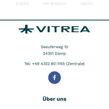
ERSTE
LETZTE
ZURÜCK
VON 56 SEITEN
WEITER
Seeuferweg 10
24351
Damp
Tel: +49 4352 80-1155 (Zentrale)
Über uns