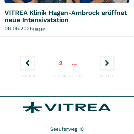
VITREA Klinik Hagen-Ambrock eröffnet
neue Intensivstation
06.05.2026
Hagen
1
10
4
6
7
8
9
3
5
2
...
ERSTE
LETZTE
ZURÜCK
VON 56 SEITEN
WEITER
Seeuferweg 10