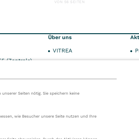
VON 56 SEITEN
Über uns
Akt
VITREA
P
55 (Zentrale)
Innovationen
U
Qualität
F
Patientensicherheit
 unserer Seiten nötig. Sie speichern keine
Hygiene
hören wir zur VITREA Gruppe in Wien, dem zweitgrößte
ropas. Unsere deutsche Zentrale befindet sich in Damp. 
messen, wie Besucher unsere Seite nutzen und Ihre
en wir 80 stationäre und ambulante Einrichtungen in
nd der Schweiz und beschäftigen rund 14.000
beiter. In Deutschland betreiben wir 29 Rehakliniken, zw