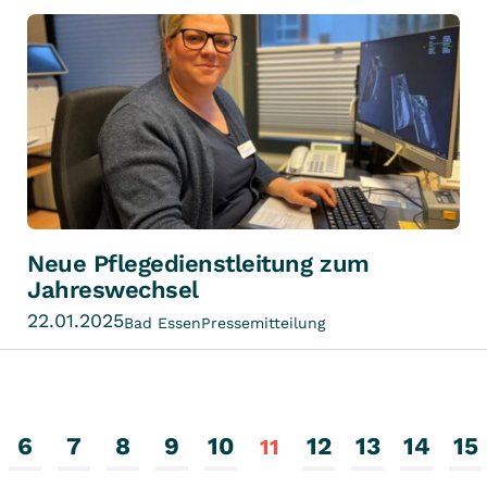
Neue Pflegedienstleitung zum
Jahreswechsel
22.01.2025
Bad Essen
Pressemitteilung
6
7
8
9
10
12
13
14
15
11