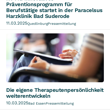
Präventionsprogramm für
Berufstätige startet in der Paracelsus
Harzklinik Bad Suderode
11.03.2025
Quedlinburg
Pressemitteilung
Die eigene Therapeutenpersönlichkeit
weiterentwickeln
10.03.2025
Bad Essen
Pressemitteilung