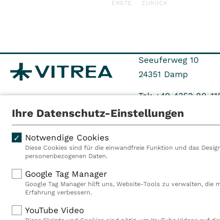
ERSTE
ZURÜCK
Seeuferweg 10
24351
Damp
Tel: +49 4352 80-11
Ihre Datenschutz-Einstellungen
Notwendige Cookies
Diese Cookies sind für die einwandfreie Funktion und das Design
personenbezogenen Daten.
Als VITREA Deutschland ge
Google Tag Manager
Rehabilitationsanbieter Eu
Google Tag Manager hilft uns, Website-Tools zu verwalten, die 
Rahmen der Gruppe betreib
Erfahrung verbessern.
Deutschland, Österreich u
YouTube Video
Mitarbeiterinnen und Mitar