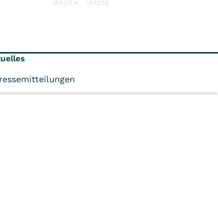
WEITER
LETZTE
uelles
ressemitteilungen
nternehmensleitung
achbereichsleiter
n
Kliniken
Ambulant
Im
Reha
Pflege
Prävention
Karriere
ei
VITREA Deutschland
VITREA