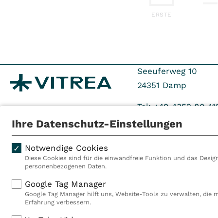
ERSTE
Seeuferweg 10
24351
Damp
Tel: +49 4352 80-11
Ihre Datenschutz-Einstellungen
Notwendige Cookies
Diese Cookies sind für die einwandfreie Funktion und das Design
personenbezogenen Daten.
Als VITREA Deutschland ge
Google Tag Manager
Rehabilitationsanbieter Eu
Google Tag Manager hilft uns, Website-Tools zu verwalten, die 
Rahmen der Gruppe betreib
Erfahrung verbessern.
Deutschland, Österreich u