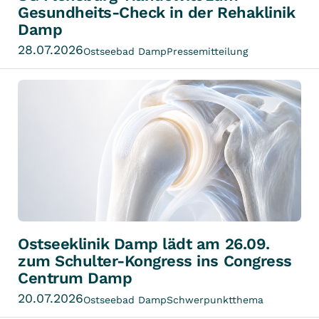
Gesundheits-Check in der Rehaklinik
Damp
28.07.2026
Ostseebad Damp
Pressemitteilung
Ostseeklinik Damp lädt am 26.09.
zum Schulter-Kongress ins Congress
Centrum Damp
20.07.2026
Ostseebad Damp
Schwerpunktthema