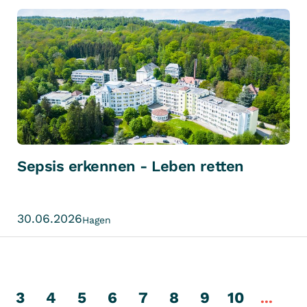
Sepsis erkennen - Leben retten
30.06.2026
Hagen
3
4
5
6
7
8
9
10
...