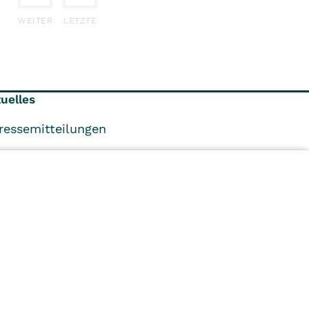
WEITER
LETZTE
uelles
ressemitteilungen
nternehmensleitung
achbereichsleiter
n
Kliniken
Ambulant
Im
Reha
Pflege
Prävention
Karriere