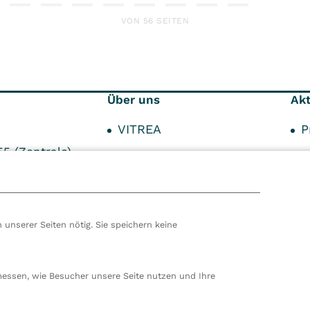
VON 56 SEITEN
Über uns
Akt
VITREA
P
55 (Zentrale)
Innovationen
U
Qualität
F
Patientensicherheit
 unserer Seiten nötig. Sie speichern keine
Hygiene
hören wir zur VITREA Gruppe in Wien, dem zweitgrößte
ropas. Unsere deutsche Zentrale befindet sich in Damp. 
messen, wie Besucher unsere Seite nutzen und Ihre
en wir 80 stationäre und ambulante Einrichtungen in
nd der Schweiz und beschäftigen rund 14.000