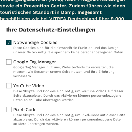
sowie ein Prevention Center. Zudem führen wir einen
touristischen Standort in Damp. Insgesamt
beschäftigen wir bei VITREA Deutschland über 9.000
Mitarbeiterinnen und Mitarbeiter.
Ihre Datenschutz-Einstellungen
Notwendige Cookies
Diese Cookies sind für die einwandfreie Funktion und das Design
Kliniken
Ambulant
unserer Seiten nötig. Sie speichern keine personenbezogenen Daten.
Reha
Pflege
Google Tag Manager
Google Tag Manager hilft uns, Website-Tools zu verwalten, die
Prävention
Karriere
messen, wie Besucher unsere Seite nutzen und Ihre Erfahrung
verbessern.
VITREA Deutschland
VITREA
YouTube Video
Diese Skripte und Cookies sind nötig, um YouTube Videos auf dieser
Seite abzuspielen. Durch das Aktivieren können personenbezogene
IMPRESSUM
Daten an YouTube übertragen werden.
DATENSCHUTZ
Pixel-Code
COMPLIANCE
Diese Skripte und Cookies sind nötig, um Pixel-Code auf dieser Seite
HINWEISGEBERSYSTEM
abzuspielen. Durch das Aktivieren können personenbezogene Daten
AUFSICHTSBEHÖRDEN
an Meta übertragen werden.
COOKIE EINSTELLUNGEN