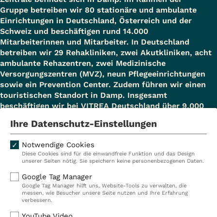
Gruppe betreiben wir 80 stationäre und ambulante
Einrichtungen in Deutschland, Österreich und der
Schweiz und beschäftigen rund 14.000
Mitarbeiterinnen und Mitarbeiter. In Deutschland
betreiben wir 29 Rehakliniken, zwei Akutkliniken, acht
ambulante Rehazentren, zwei Medizinische
Versorgungszentren (MVZ), neun Pflegeeinrichtungen
sowie ein Prevention Center. Zudem führen wir einen
touristischen Standort in Damp. Insgesamt
beschäftigen wir bei VITREA Deutschland über 9.000
Mitarbeiterinnen und Mitarbeiter.
Ihre Datenschutz-Einstellungen
Notwendige Cookies
Diese Cookies sind für die einwandfreie Funktion und das Design
Kliniken
Ambulant
unserer Seiten nötig. Sie speichern keine personenbezogenen Daten.
Reha
Pflege
Google Tag Manager
Google Tag Manager hilft uns, Website-Tools zu verwalten, die
Prävention
Karriere
messen, wie Besucher unsere Seite nutzen und Ihre Erfahrung
verbessern.
VITREA Deutschland
VITREA
YouTube Video