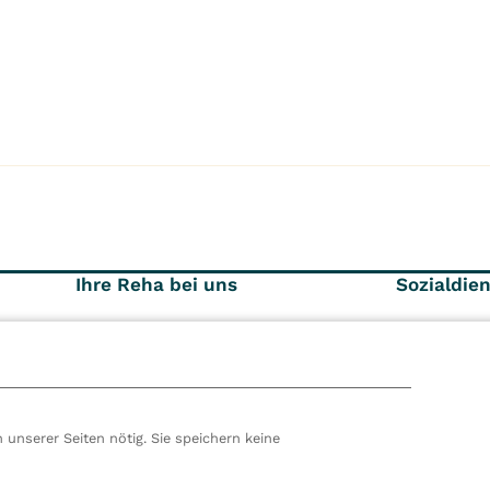
Ihre Reha bei uns
Sozialdie
Spezialangebote
Kostent
Zuweise
Über Ihre Reha
10
Ihr Aufenthalt
 unserer Seiten nötig. Sie speichern keine
hören wir zur VITREA Gruppe in Wien, dem zweitgrößte