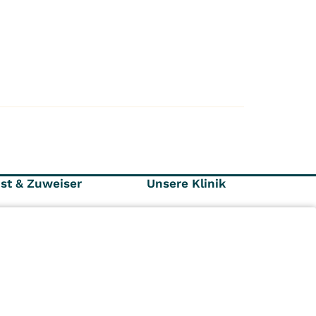
nst & Zuweiser
Unsere Klinik
räger und
Ansprechpartner
r
Kontaktformular
Karriere
Aktuelles
n
Kliniken
Ambulant