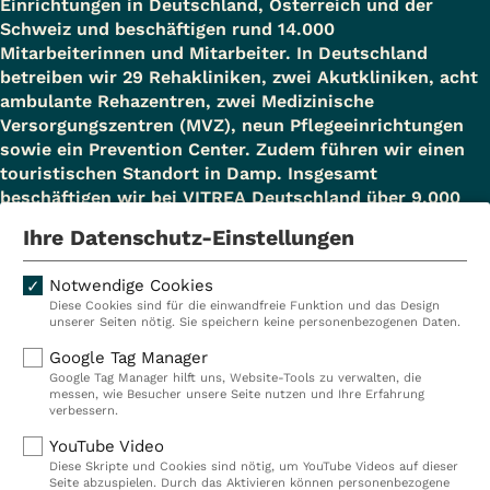
Einrichtungen in Deutschland, Österreich und der
Schweiz und beschäftigen rund 14.000
Mitarbeiterinnen und Mitarbeiter. In Deutschland
betreiben wir 29 Rehakliniken, zwei Akutkliniken, acht
ambulante Rehazentren, zwei Medizinische
Versorgungszentren (MVZ), neun Pflegeeinrichtungen
sowie ein Prevention Center. Zudem führen wir einen
touristischen Standort in Damp. Insgesamt
beschäftigen wir bei VITREA Deutschland über 9.000
Mitarbeiterinnen und Mitarbeiter.
Ihre Datenschutz-Einstellungen
Notwendige Cookies
Diese Cookies sind für die einwandfreie Funktion und das Design
Kliniken
Ambulant
unserer Seiten nötig. Sie speichern keine personenbezogenen Daten.
Reha
Pflege
Google Tag Manager
Google Tag Manager hilft uns, Website-Tools zu verwalten, die
Prävention
Karriere
messen, wie Besucher unsere Seite nutzen und Ihre Erfahrung
verbessern.
VITREA Deutschland
VITREA
YouTube Video
Diese Skripte und Cookies sind nötig, um YouTube Videos auf dieser
Seite abzuspielen. Durch das Aktivieren können personenbezogene