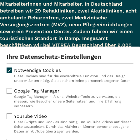
Mitarbeiterinnen und Mitarbeiter. In Deutschland
betreiben wir 29 Rehakliniken, zwei Akutkliniken, acht
ambulante Rehazentren, zwei Medizinische
Versorgungszentren (MVZ), neun Pflegeeinrichtungen
sowie ein Prevention Center. Zudem führen wir einen
touristischen Standort in Damp. Insgesamt
beschäftigen wir bei VITREA Deutschland über 9.000
Mitarbeiterinnen und Mitarbeiter.
Ihre Datenschutz-Einstellungen
Notwendige Cookies
Diese Cookies sind für die einwandfreie Funktion und das Design
Kliniken
Ambulant
unserer Seiten nötig. Sie speichern keine personenbezogenen Daten.
Reha
Pflege
Google Tag Manager
Google Tag Manager hilft uns, Website-Tools zu verwalten, die
Prävention
Karriere
messen, wie Besucher unsere Seite nutzen und Ihre Erfahrung
verbessern.
VITREA Deutschland
VITREA
YouTube Video
Diese Skripte und Cookies sind nötig, um YouTube Videos auf dieser
Seite abzuspielen. Durch das Aktivieren können personenbezogene
IMPRESSUM
Daten an YouTube übertragen werden.
DATENSCHUTZ