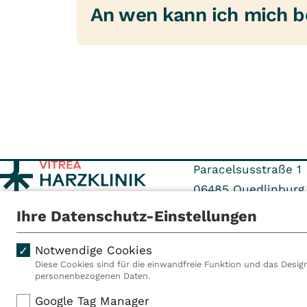
werden. Je nach Betreuun
An wen kann ich mich b
Sie jedoch, auf die Ruhe
Für weitere detaillierte
Betreuung nur bei freie
22.30 Uhr.
Ihren Rentenversicherung
Wenn Sie noch Fragen ha
von Begleitkindern wird v
des Patientenmanageme
Mitarbeitern des Patie
Paracelsusstraße 1
06485
Quedlinburg
Ihre Datenschutz-Einstellungen
Tel: 039485 99-0
Fax: 039485 99-80
Notwendige Cookies
Diese Cookies sind für die einwandfreie Funktion und das Design
personenbezogenen Daten.
Als VITREA Deutschland ge
Google Tag Manager