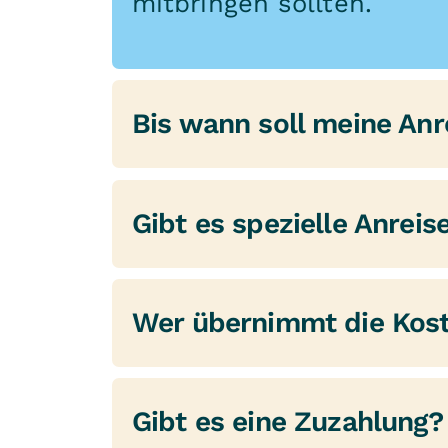
mitbringen sollten.
Bis wann soll meine Anr
Ihre Anreise sollte zwis
Gibt es spezielle Anreis
Aufnahmeuntersuchung b
Anreisetags einplanen. 
Nein, spezielle Anreiset
beginnen.
Wer übernimmt die Kos
Freitag möglich.
Bei der Anreise mit öffe
Die Kosten trägt
:
der auf Ihrem Antwortsc
Gibt es eine Zuzahlung?