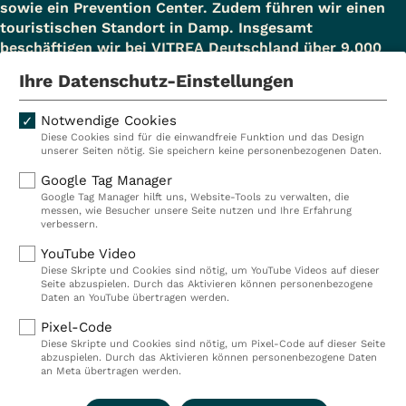
sowie ein Prevention Center. Zudem führen wir einen
touristischen Standort in Damp. Insgesamt
beschäftigen wir bei VITREA Deutschland über 9.000
Mitarbeiterinnen und Mitarbeiter.
Ihre Datenschutz-Einstellungen
Notwendige Cookies
Diese Cookies sind für die einwandfreie Funktion und das Design
Kliniken
Ambulant
unserer Seiten nötig. Sie speichern keine personenbezogenen Daten.
Reha
Pflege
Google Tag Manager
Google Tag Manager hilft uns, Website-Tools zu verwalten, die
Prävention
Karriere
messen, wie Besucher unsere Seite nutzen und Ihre Erfahrung
verbessern.
VITREA Deutschland
VITREA
YouTube Video
Diese Skripte und Cookies sind nötig, um YouTube Videos auf dieser
Seite abzuspielen. Durch das Aktivieren können personenbezogene
IMPRESSUM
Daten an YouTube übertragen werden.
DATENSCHUTZ
Pixel-Code
COMPLIANCE
Diese Skripte und Cookies sind nötig, um Pixel-Code auf dieser Seite
HINWEISGEBERSYSTEM
abzuspielen. Durch das Aktivieren können personenbezogene Daten
AUFSICHTSBEHÖRDEN
an Meta übertragen werden.
COOKIE EINSTELLUNGEN