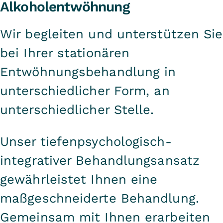
Alkoholentwöhnung
die Motivation und
Kooperationsbereitschaft unserer
Wir begleiten und unterstützen Sie
Patientinnen und Patienten.
bei Ihrer stationären
Möchten Sie nicht immer wieder an
Entwöhnungsbehandlung in
der gleichen Stelle ankommen,
bedarf es neuer Wege. Das ist nicht
unterschiedlicher Form, an
immer leicht, es braucht Mut und
unterschiedlicher Stelle.
Kraft. Gerne helfen wir Ihnen
hierbei!
Unser tiefenpsychologisch-
integrativer Behandlungsansatz
Für eine erfolgreiche
gewährleistet Ihnen eine
Alkoholentwöhnung bedarf es zum
maßgeschneiderte Behandlung.
einen die Bereitschaft
hinzuschauen, auch wo es
Gemeinsam mit Ihnen erarbeiten