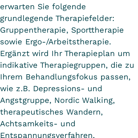
erwarten Sie folgende
Die bisher verborgenen Gefühle
werden beispielsweise im Laufe der
grundlegende Therapiefelder:
Therapie entdeckt, sodass der
Gruppentherapie, Sporttherapie
Umgang damit erstmal erlernt
sowie Ergo-/Arbeitstherapie.
werden muss. Dies erfordert neue
Ergänzt wird Ihr Therapieplan um
Strategien und viel Übung. Oder
indikative Therapiegruppen, die zu
bisher unbewusste eigene Muster
Ihrem Behandlungsfokus passen,
werden mit der Therapie bewusst,
die es zu überdenken gilt. Häufig
wie z.B. Depressions- und
stellt sich dann die Frage: Die
Angstgruppe, Nordic Walking,
eigenen bisherigen Muster waren
therapeutisches Wandern,
sinnvoll, aber funktionieren sie auch
Achtsamkeits- und
heute noch für mich?
Entspannungsverfahren,