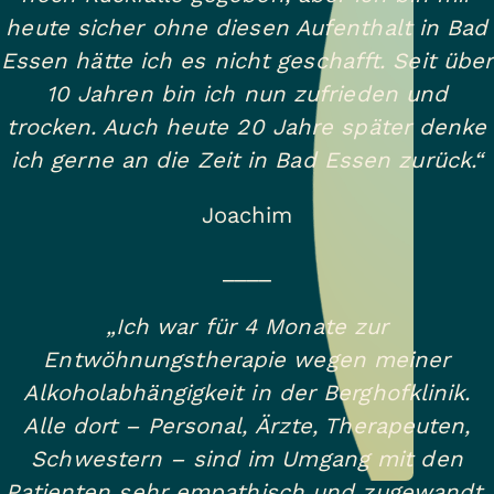
heute sicher ohne diesen Aufenthalt in Bad
Essen hätte ich es nicht geschafft. Seit über
10 Jahren bin ich nun zufrieden und
trocken. Auch heute 20 Jahre später denke
ich gerne an die Zeit in Bad Essen zurück.“
Joachim
____
„Ich war für 4 Monate zur
Entwöhnungstherapie wegen meiner
Alkoholabhängigkeit in der Berghofklinik.
Alle dort – Personal, Ärzte, Therapeuten,
Schwestern – sind im Umgang mit den
Patienten sehr empathisch und zugewandt.