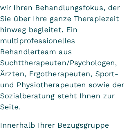
schmerzhaft ist. Bedeutet, auf das
wir Ihren Behandlungsfokus, der
zu schauen, was bisher im
Sie über Ihre ganze Therapiezeit
Verborgenen war: auf Muster und
hinweg begleitet. Ein
Bewältigungsstrategien, auf
multiprofessionelles
Beziehungen und auf Verhalten.
Behandlerteam aus
Aber auch auf Gedanken und
Suchttherapeuten/Psychologen,
Gefühle in der Vergangenheit, in der
aktuellen Lebenssituation und im
Ärzten, Ergotherapeuten, Sport-
Hier und Jetzt.
und Physiotherapeuten sowie der
Sozialberatung steht Ihnen zur
Zum anderen benötigt eine
Seite.
erfolgreiche Alkohol
Entwöhnungsbehandlung die
Innerhalb Ihrer Bezugsgruppe
Bereitschaft, neue Wege zu gehen.