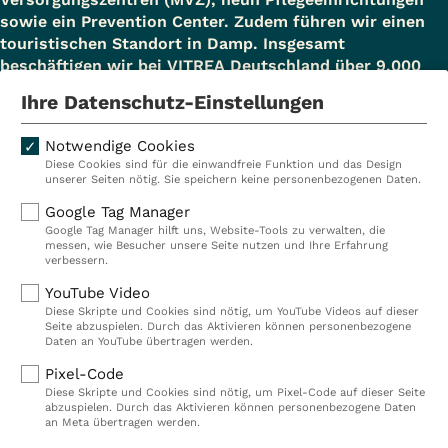
sowie ein Prevention Center. Zudem führen wir einen
touristischen Standort in Damp. Insgesamt
beschäftigen wir bei VITREA Deutschland über 9.000
Mitarbeiterinnen und Mitarbeiter.
Ihre Datenschutz-Einstellungen
Notwendige Cookies
Diese Cookies sind für die einwandfreie Funktion und das Design
Kliniken
Ambulant
unserer Seiten nötig. Sie speichern keine personenbezogenen Daten.
Reha
Pflege
Google Tag Manager
Google Tag Manager hilft uns, Website-Tools zu verwalten, die
Prävention
Karriere
messen, wie Besucher unsere Seite nutzen und Ihre Erfahrung
verbessern.
VITREA Deutschland
VITREA
YouTube Video
Diese Skripte und Cookies sind nötig, um YouTube Videos auf dieser
Seite abzuspielen. Durch das Aktivieren können personenbezogene
IMPRESSUM
Daten an YouTube übertragen werden.
DATENSCHUTZ
Pixel-Code
COMPLIANCE
Diese Skripte und Cookies sind nötig, um Pixel-Code auf dieser Seite
HINWEISGEBERSYSTEM
abzuspielen. Durch das Aktivieren können personenbezogene Daten
AUFSICHTSBEHÖRDEN
an Meta übertragen werden.
COOKIE EINSTELLUNGEN