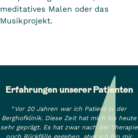
Unser Angebot lautet: Wir begleiten
meditatives Malen oder das
Sie auf diesem Weg – mal an Ihrer
Musikprojekt.
Seite, mal vor Ihnen oder auch mal
hinter Ihnen. Wichtig ist dabei:
Gehen müssen Sie als Patientin
oder Patient alleine!
Erfahrungen unserer Patienten
“
Vor 20 Jahren war ich Patient in der
Berghofklinik. Diese Zeit hat mich bis heute
sehr geprägt. Es hat zwar nach der Therapie
noch Rückfälle gegeben, aber ich bin mir