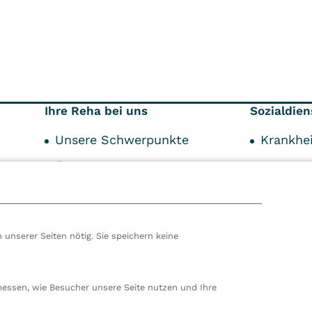
Ihre Reha bei uns
Sozialdien
Unsere Schwerpunkte
Krankhei
Über Ihre Reha
Kostent
44
Ihr Aufenthalt
Service-Angebot
 unserer Seiten nötig. Sie speichern keine
hören wir zur VITREA Gruppe in Wien, dem zweitgrößte
ropas. Unsere deutsche Zentrale befindet sich in Damp. 
messen, wie Besucher unsere Seite nutzen und Ihre
en wir 80 stationäre und ambulante Einrichtungen in
nd der Schweiz und beschäftigen rund 14.000