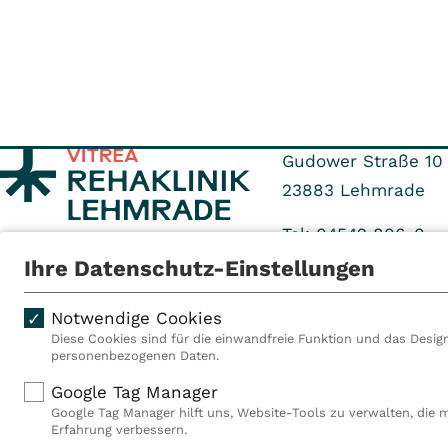
Gudower Straße 10
23883
Lehmrade
Tel: 04542 806-0
Fax: 04542 806-94
Ihre Datenschutz-Einstellungen
Notwendige Cookies
Diese Cookies sind für die einwandfreie Funktion und das Design
personenbezogenen Daten.
Als VITREA Deutschland ge
Google Tag Manager
Rehabilitationsanbieter Eu
Google Tag Manager hilft uns, Website-Tools zu verwalten, die 
Rahmen der Gruppe betreib
Erfahrung verbessern.
Deutschland, Österreich u