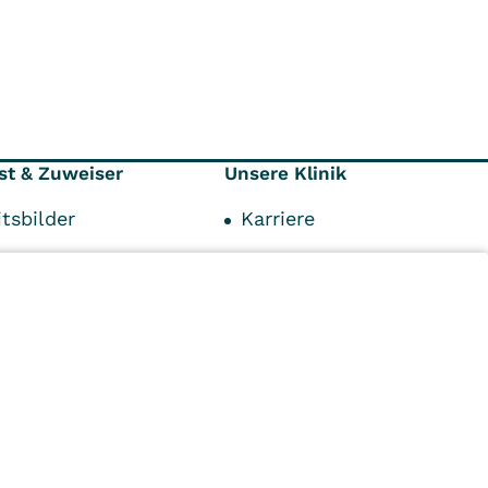
st & Zuweiser
Unsere Klinik
tsbilder
Karriere
räger
Kontakt
Anfahrt
Mediathek
Impressum
n
Kliniken
Ambulant
Im
Reha
Pflege
Prävention
Karriere