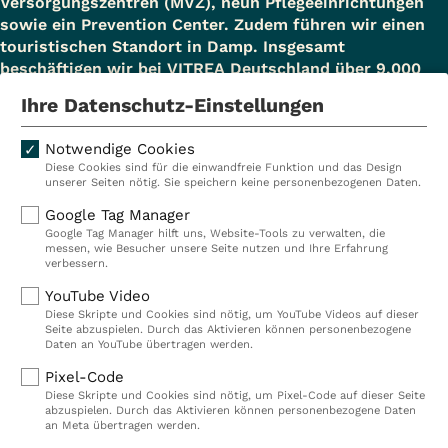
Versorgungszentren (MVZ), neun Pflegeeinrichtungen
sowie ein Prevention Center. Zudem führen wir einen
touristischen Standort in Damp. Insgesamt
beschäftigen wir bei VITREA Deutschland über 9.000
Mitarbeiterinnen und Mitarbeiter.
Ihre Datenschutz-Einstellungen
Notwendige Cookies
Diese Cookies sind für die einwandfreie Funktion und das Design
Kliniken
Ambulant
unserer Seiten nötig. Sie speichern keine personenbezogenen Daten.
Reha
Pflege
Google Tag Manager
Google Tag Manager hilft uns, Website-Tools zu verwalten, die
Prävention
Karriere
messen, wie Besucher unsere Seite nutzen und Ihre Erfahrung
verbessern.
VITREA Deutschland
VITREA
YouTube Video
Diese Skripte und Cookies sind nötig, um YouTube Videos auf dieser
Seite abzuspielen. Durch das Aktivieren können personenbezogene
IMPRESSUM
Daten an YouTube übertragen werden.
DATENSCHUTZ
Pixel-Code
COMPLIANCE
Diese Skripte und Cookies sind nötig, um Pixel-Code auf dieser Seite
HINWEISGEBERSYSTEM
abzuspielen. Durch das Aktivieren können personenbezogene Daten
AUFSICHTSBEHÖRDEN
an Meta übertragen werden.
COOKIE EINSTELLUNGEN