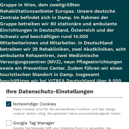
Gruppe in Wien, dem zweitgrößten
Rehabilitationsanbieter Europas. Unsere deutsche
Zentrale befindet sich in Damp. Im Rahmen der
Gruppe betreiben wir 80 stationäre und ambulante
Einrichtungen in Deutschland, Österreich und der
Schweiz und beschäftigen rund 14.000
Mitarbeiterinnen und Mitarbeiter. In Deutschland
betreiben wir 29 Rehakliniken, zwei Akutkliniken, acht
ambulante Rehazentren, zwei Medizinische
Versorgungszentren (MVZ), neun Pflegeeinrichtungen
sowie ein Prevention Center. Zudem führen wir einen
touristischen Standort in Damp. Insgesamt
beschäftigen wir bei VITREA Deutschland über 9.000
Mitarbeiterinnen und Mitarbeiter.
Ihre Datenschutz-Einstellungen
Notwendige Cookies
Diese Cookies sind für die einwandfreie Funktion und das Design
Kliniken
Ambulant
unserer Seiten nötig. Sie speichern keine personenbezogenen Daten.
Reha
Pflege
Google Tag Manager
Google Tag Manager hilft uns, Website-Tools zu verwalten, die