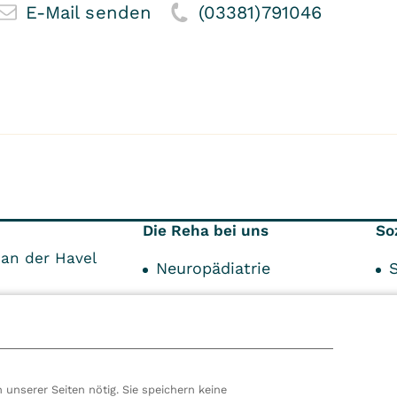
E-Mail senden
(03381)791046
Die Reha bei uns
So
an der Havel
Neuropädiatrie
Über die Reha
Über den Aufenthalt
S
Unser Service
 unserer Seiten nötig. Sie speichern keine