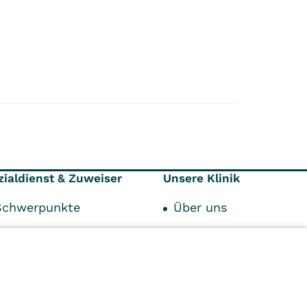
zialdienst & Zuweiser
Unsere Klinik
Schwerpunkte
Über uns
Kostenträger
Karriere
ervice
Kontakt
Qualität und Hygiene