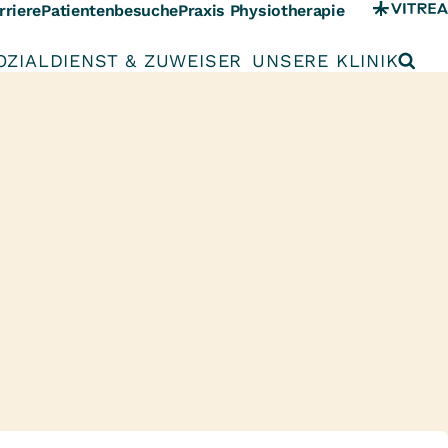
rriere
Patientenbesuche
Praxis Physiotherapie
OZIALDIENST & ZUWEISER
UNSERE KLINIK