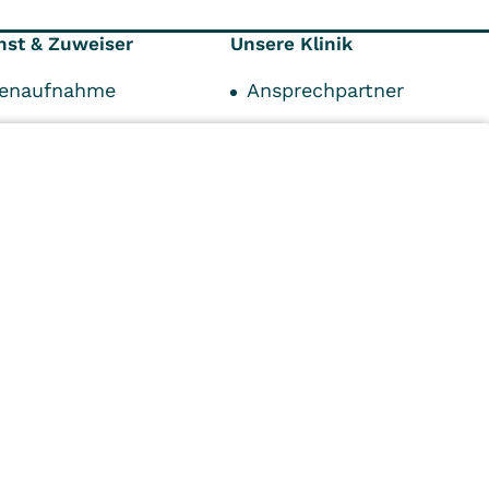
nst & Zuweiser
Unsere Klinik
tenaufnahme
Ansprechpartner
ionen
Klinik
träger
Karriere
punkte
Qualität und Hygiene
tpersonen
Kontaktformular
n
Kliniken
Ambulant
Im
Reha
Pflege
Prävention
Karriere
ei
VITREA Deutschland
VITREA