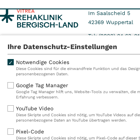
Im Saalscheid 5
42369
Wuppertal
Tel: (0202) 24 63-01
Fax: (0202) 24 63-1
Ihre Datenschutz-Einstellungen
Notwendige Cookies
Diese Cookies sind für die einwandfreie Funktion und das Design
personenbezogenen Daten.
Als VITREA Deutschland ge
Google Tag Manager
Rehabilitationsanbieter Eu
Google Tag Manager hilft uns, Website-Tools zu verwalten, die 
Rahmen der Gruppe betreib
Erfahrung verbessern.
Deutschland, Österreich u
YouTube Video
Mitarbeiterinnen und Mitar
Diese Skripte und Cookies sind nötig, um YouTube Videos auf die
Akutkliniken, acht ambula
personenbezogene Daten an YouTube übertragen werden.
(MVZ), neun Pflegeeinricht
einen touristischen Stando
Pixel-Code
Deutschland über 9.000 Mit
Diese Skripte und Cookies sind nötig, um Pixel-Code auf dieser 