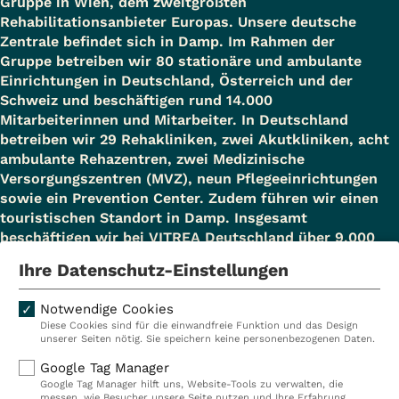
Gruppe in Wien, dem zweitgrößten
Rehabilitationsanbieter Europas. Unsere deutsche
Zentrale befindet sich in Damp. Im Rahmen der
Gruppe betreiben wir 80 stationäre und ambulante
Einrichtungen in Deutschland, Österreich und der
Schweiz und beschäftigen rund 14.000
Mitarbeiterinnen und Mitarbeiter. In Deutschland
betreiben wir 29 Rehakliniken, zwei Akutkliniken, acht
ambulante Rehazentren, zwei Medizinische
Versorgungszentren (MVZ), neun Pflegeeinrichtungen
sowie ein Prevention Center. Zudem führen wir einen
touristischen Standort in Damp. Insgesamt
beschäftigen wir bei VITREA Deutschland über 9.000
Mitarbeiterinnen und Mitarbeiter.
Ihre Datenschutz-Einstellungen
Notwendige Cookies
Diese Cookies sind für die einwandfreie Funktion und das Design
Kliniken
Ambulant
unserer Seiten nötig. Sie speichern keine personenbezogenen Daten.
Reha
Pflege
Google Tag Manager
Google Tag Manager hilft uns, Website-Tools zu verwalten, die
Prävention
Karriere
messen, wie Besucher unsere Seite nutzen und Ihre Erfahrung