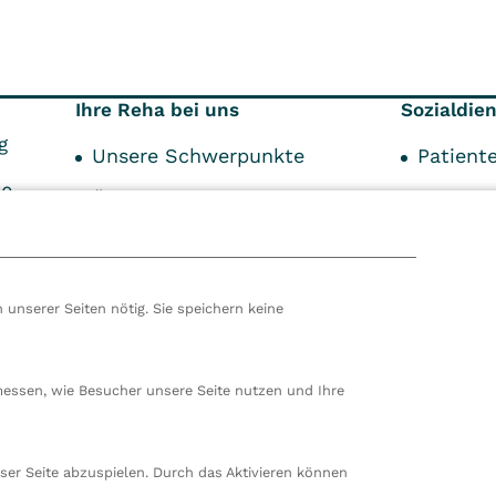
Ihre Reha bei uns
Sozialdie
g
Unsere Schwerpunkte
Patient
00
Über Ihre Reha
Indikat
99
Über den Aufenthalt
Kostent
Unser Service
Schwer
 unserer Seiten nötig. Sie speichern keine
Begleit
hören wir zur VITREA Gruppe in Wien, dem zweitgrößte
ropas. Unsere deutsche Zentrale befindet sich in Damp. 
messen, wie Besucher unsere Seite nutzen und Ihre
en wir 80 stationäre und ambulante Einrichtungen in
nd der Schweiz und beschäftigen rund 14.000
beiter. In Deutschland betreiben wir 29 Rehakliniken, zw
ser Seite abzuspielen. Durch das Aktivieren können
nte Rehazentren, zwei Medizinische Versorgungszentren