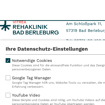
Am Schloßpark 11,
57319
Bad Berlebur
Tel: 02751-88-100 
Fax: 02751-88-719 
Ihre Datenschutz-Einstellungen
Notwendige Cookies
Diese Cookies sind für die einwandfreie Funktion und das Design
personenbezogenen Daten.
Als VITREA Deutschland ge
Google Tag Manager
Rehabilitationsanbieter Eu
Google Tag Manager hilft uns, Website-Tools zu verwalten, die 
Rahmen der Gruppe betreib
Erfahrung verbessern.
Deutschland, Österreich u
YouTube Video
Mitarbeiterinnen und Mitar
Diese Skripte und Cookies sind nötig, um YouTube Videos auf die
Akutkliniken, acht ambula
personenbezogene Daten an YouTube übertragen werden.