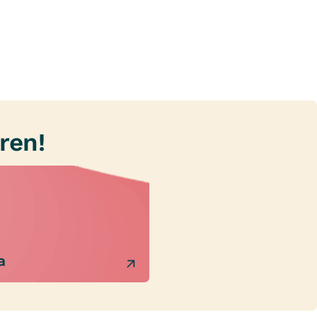
ren!
a