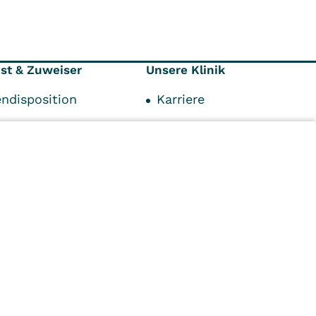
nst & Zuweiser
Unsere Klinik
endisposition
Karriere
ionen
Kontaktformular
räger
Ansprechpartner
punkte
Anfahrt und Parken
personen
Impressum
n
Kliniken
Ambulant
Im
Reha
Pflege
Prävention
Karriere
ei
VITREA Deutschland
VITREA