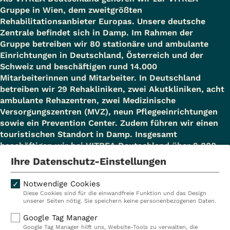
Gruppe in Wien, dem zweitgrößten
Rehabilitationsanbieter Europas. Unsere deutsche
Zentrale befindet sich in Damp. Im Rahmen der
Gruppe betreiben wir 80 stationäre und ambulante
Einrichtungen in Deutschland, Österreich und der
Schweiz und beschäftigen rund 14.000
Mitarbeiterinnen und Mitarbeiter. In Deutschland
betreiben wir 29 Rehakliniken, zwei Akutkliniken, acht
ambulante Rehazentren, zwei Medizinische
Versorgungszentren (MVZ), neun Pflegeeinrichtungen
sowie ein Prevention Center. Zudem führen wir einen
touristischen Standort in Damp. Insgesamt
beschäftigen wir bei VITREA Deutschland über 9.000
Mitarbeiterinnen und Mitarbeiter.
Ihre Datenschutz-Einstellungen
Notwendige Cookies
Diese Cookies sind für die einwandfreie Funktion und das Design
Kliniken
Ambulant
unserer Seiten nötig. Sie speichern keine personenbezogenen Daten.
Reha
Pflege
Google Tag Manager
Google Tag Manager hilft uns, Website-Tools zu verwalten, die