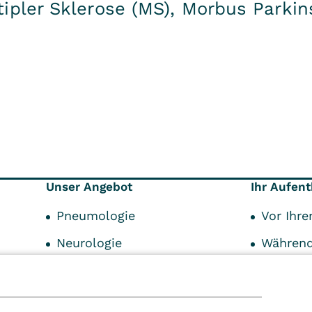
ipler Sklerose (MS), Morbus Parkin
Unser Angebot
Ihr Aufent
Pneumologie
Vor Ihr
Neurologie
Während
19
Aufenth
Fachübergreifende
Frühreha
Nach Ih