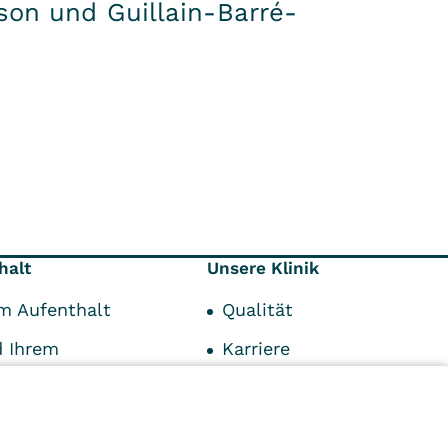
son und Guillain-Barré-
halt
Unsere Klinik
em Aufenthalt
Qualität
 Ihrem
Karriere
alt
Unsere Klinik
rem Aufenthalt
Lage und Umgebung