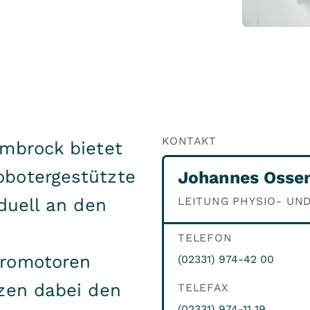
KONTAKT
Ambrock bietet
botergestützte
Johannes Osse
duell an den
LEITUNG PHYSIO- UN
TELEFON
tromotoren
(02331) 974-42 00
tzen dabei den
TELEFAX
(02331) 974-11 19