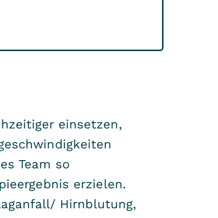
zeitiger einsetzen,
geschwindigkeiten
tes Team so
ieergebnis erzielen.
aganfall/ Hirnblutung,