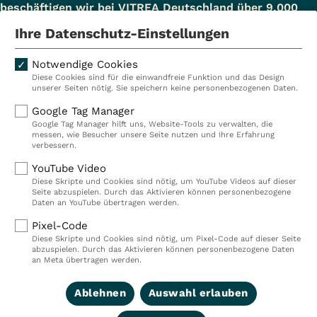
beschäftigen wir bei VITREA Deutschland über 9.000
Mitarbeiterinnen und Mitarbeiter.
Ihre Datenschutz-Einstellungen
Notwendige Cookies
Diese Cookies sind für die einwandfreie Funktion und das Design
Kliniken
Ambulant
unserer Seiten nötig. Sie speichern keine personenbezogenen Daten.
Reha
Pflege
Google Tag Manager
Google Tag Manager hilft uns, Website-Tools zu verwalten, die
Prävention
Karriere
messen, wie Besucher unsere Seite nutzen und Ihre Erfahrung
verbessern.
VITREA Deutschland
VITREA
YouTube Video
Diese Skripte und Cookies sind nötig, um YouTube Videos auf dieser
Seite abzuspielen. Durch das Aktivieren können personenbezogene
IMPRESSUM
Daten an YouTube übertragen werden.
DATENSCHUTZ
Pixel-Code
COMPLIANCE
Diese Skripte und Cookies sind nötig, um Pixel-Code auf dieser Seite
HINWEISGEBERSYSTEM
abzuspielen. Durch das Aktivieren können personenbezogene Daten
AUFSICHTSBEHÖRDEN
an Meta übertragen werden.
COOKIE EINSTELLUNGEN
Ablehnen
Auswahl erlauben