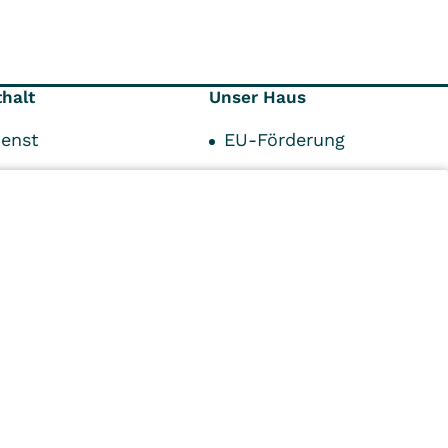
thalt
Unser Haus
ienst
EU-Förderung
ck
Über uns
smanagement
Karriere
 und Parken
Kontaktformular
ia
Ihre Ansprechpartner
n
Kliniken
Ambulant
Im
Reha
Pflege
Prävention
Karriere
ei
VITREA Deutschland
VITREA