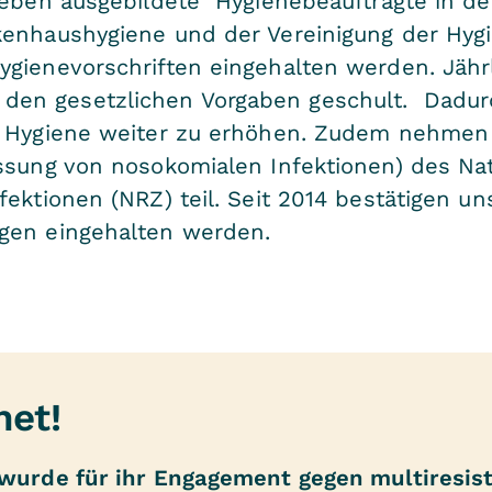
ieben ausgebildete Hygienebeauftragte in de
kenhaushygiene und der Vereinigung der Hyg
gienevorschriften eingehalten werden. Jähr
en gesetzlichen Vorgaben geschult. Dadurch
e Hygiene weiter zu erhöhen. Zudem nehmen
assung von nosokomialen Infektionen) des Na
fektionen (NRZ) teil. Seit 2014 bestätigen u
gen eingehalten werden.
net!
 wurde für ihr Engagement gegen multiresis