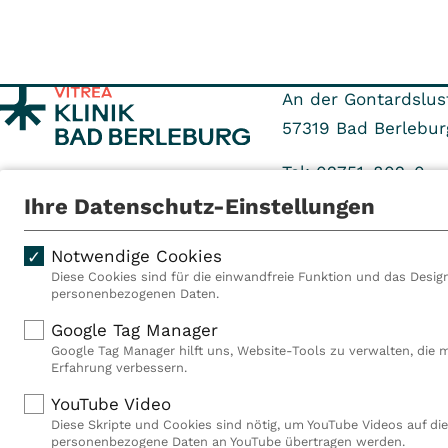
An der Gontardslus
57319
Bad Berlebur
Tel: 02751-802-0
Fax: 02751-802-136
Ihre Datenschutz-Einstellungen
Notwendige Cookies
Diese Cookies sind für die einwandfreie Funktion und das Design
personenbezogenen Daten.
Als VITREA Deutschland ge
Google Tag Manager
Rehabilitationsanbieter Eu
Google Tag Manager hilft uns, Website-Tools zu verwalten, die 
Rahmen der Gruppe betreib
Erfahrung verbessern.
Deutschland, Österreich u
YouTube Video
Mitarbeiterinnen und Mitar
Diese Skripte und Cookies sind nötig, um YouTube Videos auf die
Akutkliniken, acht ambula
personenbezogene Daten an YouTube übertragen werden.